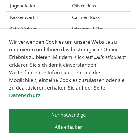
Jugendleiter
Oliver Russ
Kassenwartin
Carmen Russ
Schriftführer
Johannes Kühn
Beisitzer
Holger Degenhardt und
Wir verwenden Cookies um unsere Website zu
Andreas Böhm
optimieren und Ihnen das bestmögliche Online-
Erlebnis zu bieten. Mit dem Klick auf
„Alle erlauben“
Pressewart
Holger Degenhardt
erklären Sie sich damit einverstanden.
Gerätewart
Uwe Natho, Jochen
Weiterführende Informationen und die
Lingelbach und Erich
Möglichkeit, einzelne Cookies zuzulassen oder sie
Marquardt
zu deaktivieren, erhalten Sie auf der Seite
Datenschutz
.
Nur notwendige
Impressum
Datenschutz
Alle erlauben